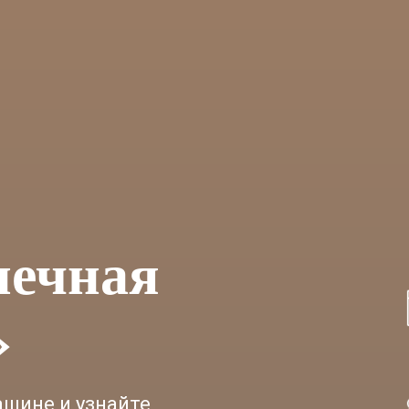
нечная
»
ашине и узнайте