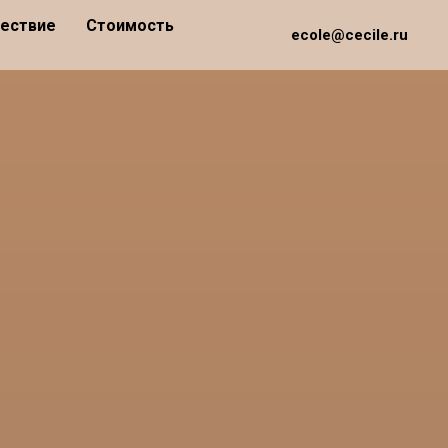
шествие
Стоимость
ecole@cecile.ru