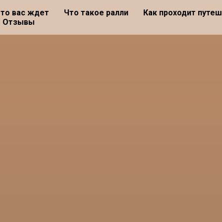
то вас ждет
Что такое ралли
Как проходит путе
Отзывы